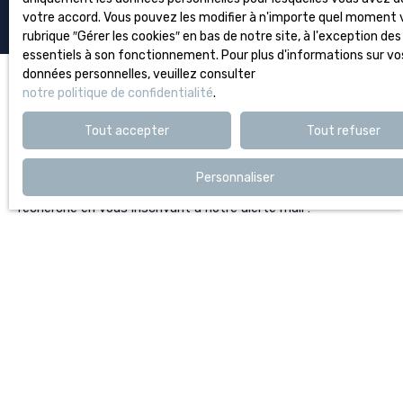
votre accord. Vous pouvez les modifier à n'importe quel moment v
rubrique ″Gérer les cookies″ en bas de notre site, à l'exception de
essentiels à son fonctionnement. Pour plus d'informations sur vo
données personnelles, veuillez consulter
notre politique de confidentialité
.
Vous ne trouvez pas
Tout accepter
Tout refuser
la propriété de vos rêves ?
Personnaliser
Ne manquez plus aucun bien correspondant à votre
recherche en vous inscrivant à notre alerte mail !
Prénom
Nom
Email
Type d'offre
Vente