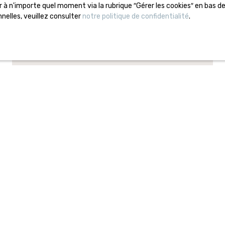
Politique de confidentialité
à n'importe quel moment via la rubrique ″Gérer les cookies″ en bas de 
elles, veuillez consulter
notre politique de confidentialité
.
Plan du site
Blog
Vendre un bien immobilier à Lille : comment
réussir sa vente au meilleur prix ?
Pourquoi faire appel à une agence immobilière
à Lille pour vendre ?
L'immobilier à Lille en 2026
Estimation immobilière à Lille : comment
connaître le vrai prix de votre bien ?
Prix de l’immobilier à Lille : quels sont les
quartiers les plus recherchés ?