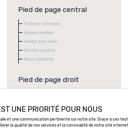
Pied de page central
Estimez votre bien
Espace vendeur
Vendre avec nous
Gestion locative
Nous contacter
Pied de page droit
Immobilier à Dunkerque
Recrutement
 EST UNE PRIORITÉ POUR NOUS
Nos honoraires
timale et une communication pertinente sur notre site. Grace à ces t
Mentions légales
rer la qualité de nos services et la convivialité de notre site intern