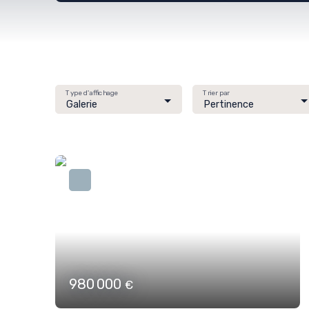
Type d'affichage
Trier par
Galerie
Pertinence
980 000
€