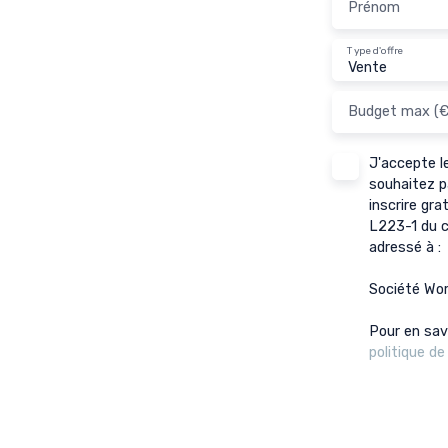
Prénom
comprend également deux logements actuellement
loués, générant des revenus, ainsi que plusieurs
granges à réhabiliter, offrant un potentiel
Type d'offre
Vente
remarquable pour un projet patrimonial, résidentiel ou
professionnel. Ce bien conjugue calme, espace et
Budget max (€
potentiel, tout en restant à proximité des
commodités : commerces accessibles en quelques
minutes, écoles et espaces verts à courte distance.
J'accepte 
Un très beau lieu, de belles perspectives d’évolution
souhaitez p
ou de projet !
inscrire gra
L223-1 du c
adressé à :
Société Wor
Pour en sav
politique de