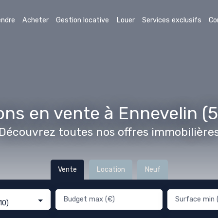
endre
Acheter
Gestion locative
Louer
Services exclusifs
Co
ns en vente à Ennevelin (
Découvrez toutes nos offres immobilière
Vente
Location
Neuf
Budget max (€)
Surface min 
10)