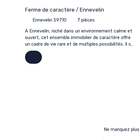
Ferme de caractère / Ennevelin
Ennevelin 59710
7
pièces
A Ennevelin, niché dans un environnement calme et
ouvert, cet ensemble immobilier de caractère offre
un cadre de vie rare et de multiples possibilités. Il se
compose d’une habitation principale de 256 m², une
ferme datant de 1700 entièrement rénovée en
2024. Édifiée sur un terrain d’environ 12 000 m², la
propriété séduit par ses volumes, sa luminosité et
ses dégagements visuels sur la campagne
environnante. La maison principale s’organise sur
deux niveaux et propose sept pièces, dont cinq
chambres spacieuses, une cuisine aménagée et
équipée, une salle de bains, une salle d’eau, trois WC,
et une cave. La rénovation récente a su préserver
l’authenticité des matériaux tout en intégrant des
prestations modernes : toiture récente, état
intérieur soigné, chauffage individuel et
Ne manquez plus a
assainissement en place. L’ensemble immobilier