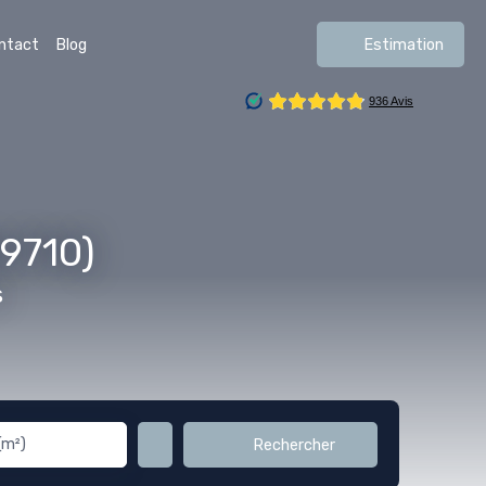
ntact
Blog
Estimation
59710)
s
(m²)
Rechercher