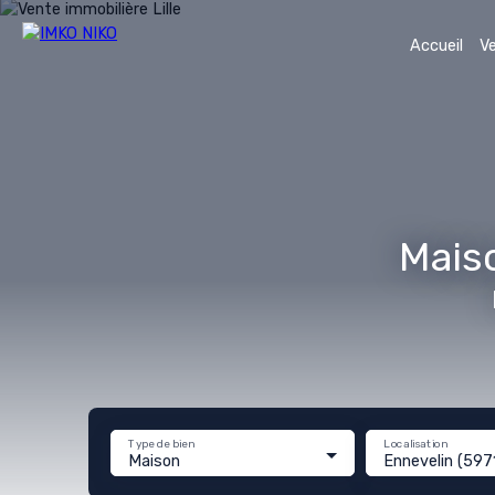
Accueil
V
Maiso
Type de bien
Localisation
Maison
Ennevelin (597