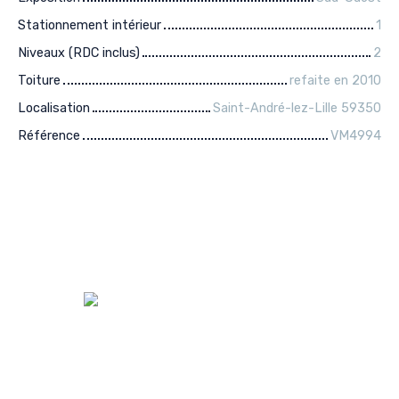
Stationnement intérieur
1
Niveaux (RDC inclus)
2
Toiture
refaite en 2010
Localisation
Saint-André-lez-Lille 59350
Référence
VM4994