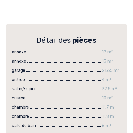
Détail des
pièces
annexe
12 m²
annexe
13 m²
garage
21.65 m²
entrée
4 m²
salon/sejour
37.5 m²
cuisine
10 m²
chambre
11.7 m²
chambre
11.8 m²
salle de bain
8 m²