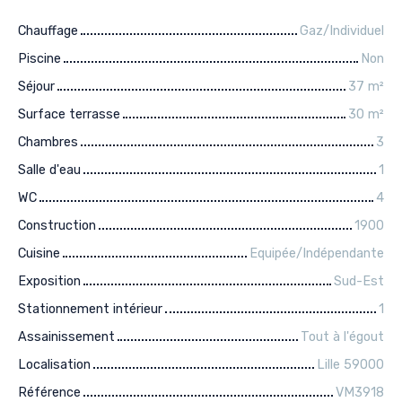
Chauffage
Gaz/Individuel
Piscine
Non
Séjour
37
m²
Surface terrasse
30
m²
Chambres
3
Salle d'eau
1
WC
4
Construction
1900
Cuisine
Equipée/Indépendante
Exposition
Sud-Est
Stationnement intérieur
1
Assainissement
Tout à l'égout
Localisation
Lille 59000
Référence
VM3918