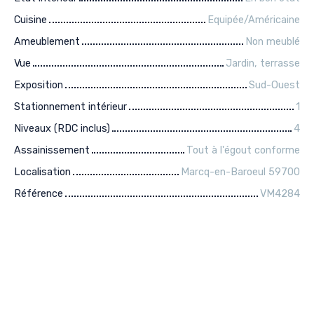
Cuisine
Equipée/Américaine
Ameublement
Non meublé
Vue
Jardin, terrasse
Exposition
Sud-Ouest
Stationnement intérieur
1
Niveaux (RDC inclus)
4
Assainissement
Tout à l'égout conforme
Localisation
Marcq-en-Baroeul 59700
Référence
VM4284