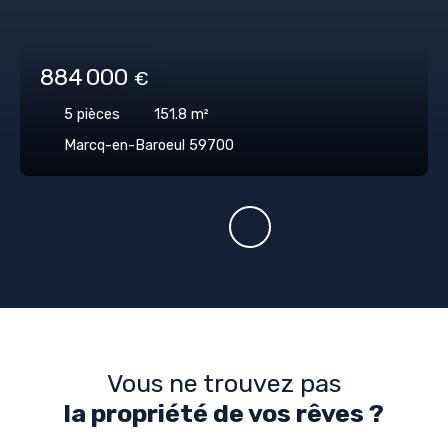
884 000
€
5
pièces
151.8
m²
Marcq-en-Baroeul 59700
Vous ne trouvez pas
la propriété de vos rêves ?