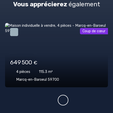
Vous apprécierez
également
Coup de cœur
649 500
€
4
pièces
115.3
m²
Marcq-en-Baroeul 59700