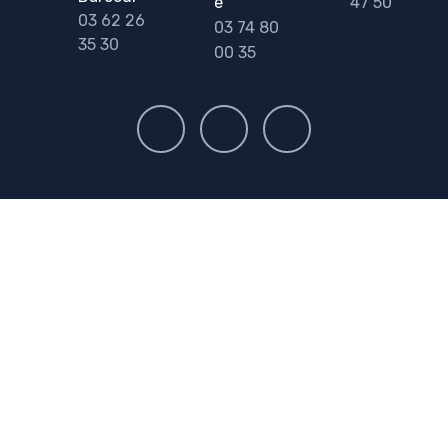
e
47 50
03 62 26
03 74 80
35 30
00 35