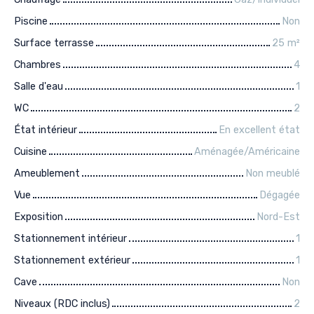
Piscine
Non
Surface terrasse
25
m²
Chambres
4
Salle d'eau
1
WC
2
État intérieur
En excellent état
Cuisine
Aménagée/Américaine
Ameublement
Non meublé
Vue
Dégagée
Exposition
Nord-Est
Stationnement intérieur
1
Stationnement extérieur
1
Cave
Non
Niveaux (RDC inclus)
2