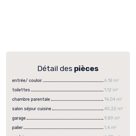
Détail des
pièces
entrée/ couloir
6,18 m²
toilettes
1,12 m²
chambre parentale
14,04 m²
salon séjour cuisine
40,22 m²
garage
9,89 m²
palier
1,4 m²