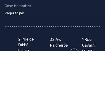
Gérer les cookies
Propulsé par
2, rue de
32 Av.
1 Rue
l'abbé
Faidherbe
Gavarni,
Lemire
,
59000
59700
59240
Lille
Marcq en
Dunkerqu
03 62 26
Baroeul
e
47 50
03 62 26
03 74 80
35 30
00 35