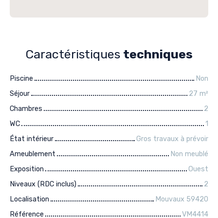
Caractéristiques
techniques
Piscine
Non
Séjour
27
m²
Chambres
2
WC
1
État intérieur
Gros travaux à prévoir
Ameublement
Non meublé
Exposition
Ouest
Niveaux (RDC inclus)
2
Localisation
Mouvaux 59420
Référence
VM4414