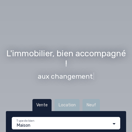
L'immobilier, bien accompagné
!
aux changements de vie
|
Vente
Location
Neuf
Type de bien
Maison