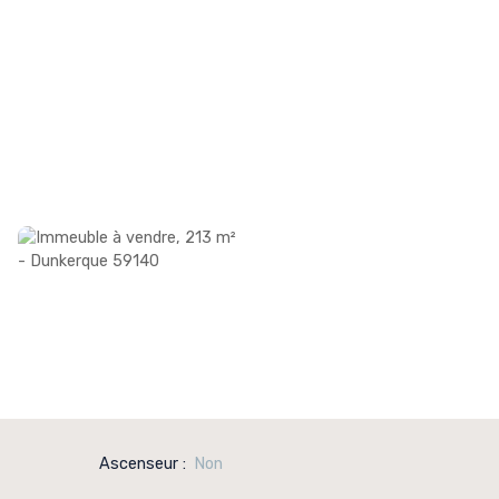
Ascenseur
:
Non