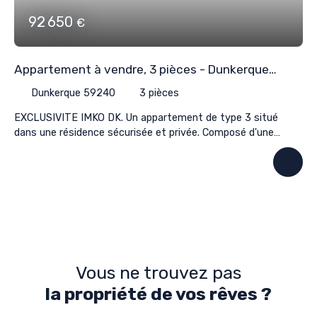
92 650
€
Appartement à vendre, 3 pièces - Dunkerque
59240
Dunkerque 59240
3
pièces
EXCLUSIVITE IMKO DK. Un appartement de type 3 situé
dans une résidence sécurisée et privée. Composé d'une
entrée, une cuisine séparée, un salon-séjour, 2 chambres,
une salle de bains et un Wc indépendant. Une cave
individuelle. Chauffage individuel au gaz. Travaux de
rafraichissement à prévoir. Idéal 1 achat ou investissement.
Retrouvez les informations des risques naturels et
technologiques sur georisque. gouv. fr Pour toute demande
d'informations, merci de contacter votre agent IMKO DK
Rudy VERGULT 0766571017.
Vous ne trouvez pas
la propriété de vos rêves ?