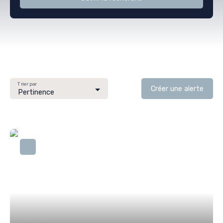
Vente
Location
Neuf
Type de bien
Appartement
Localisation
Trier par
Créer une alerte
Dunkerque (59240)
Pertinence
Budget max (€)
Surface min (m²)
Rechercher