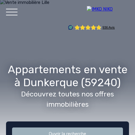
Accueil
Vendre
Acheter
Gestion locative
Louer
Service
Appartements en vente
à Dunkerque (59240)
Estimation
Découvrez toutes nos offres
immobilières
Ouvrir la recherche