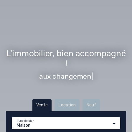
L'immobilier, bien accompagné
!
aux changements de vie
|
Vente
Location
Neuf
Type de bien
Maison