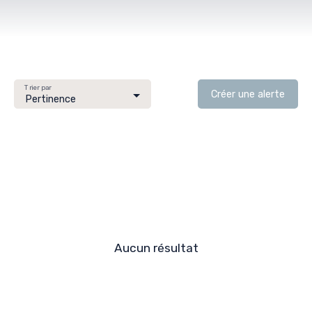
Vente
Location
Neuf
Type de bien
Maison
Localisation
Trier par
Créer une alerte
Pertinence
Budget max (€)
Surface min (m²)
Rechercher
Aucun résultat