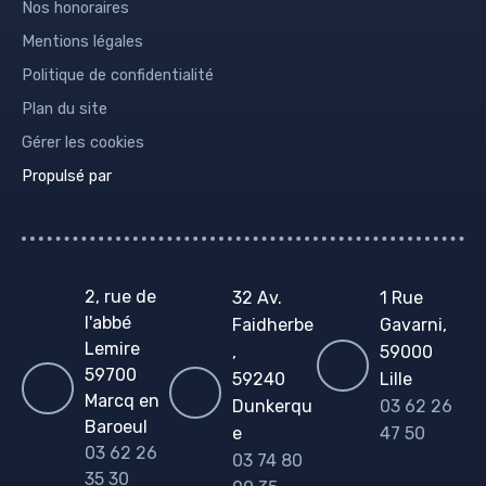
Nos honoraires
Mentions légales
Politique de confidentialité
Plan du site
Gérer les cookies
Propulsé par
2, rue de
32 Av.
1 Rue
l'abbé
Faidherbe
Gavarni,
Lemire
,
59000
59700
59240
Lille
Marcq en
Dunkerqu
03 62 26
Baroeul
e
47 50
03 62 26
03 74 80
35 30