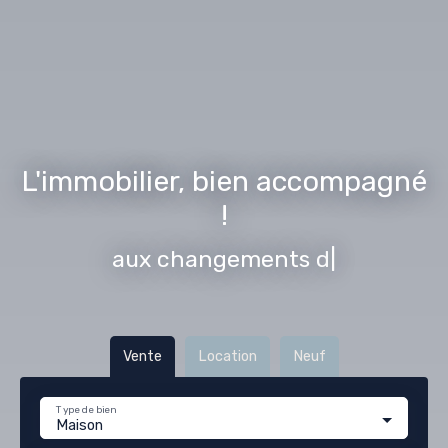
L'immobilier, bien accompagné
!
aux changements de vie
|
Vente
Location
Neuf
Type de bien
Maison