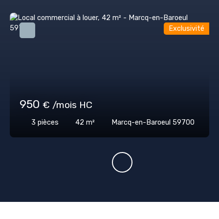
Exclusivité
950
€ /mois HC
3
pièces
42
m²
Marcq-en-Baroeul 59700