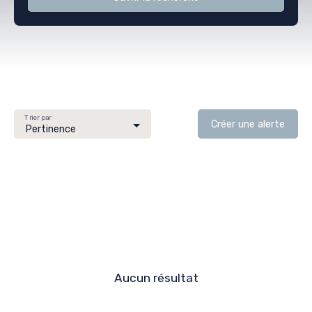
Vente
Location
Neuf
Type de bien
Appartement
Localisation
Trier par
Créer une alerte
Lille (59160)
Pertinence
Loyer max (€/mois)
Surface min (m²)
Rechercher
Aucun résultat