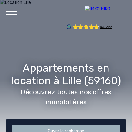
Accueil
Vendre
Acheter
Gestion locative
Louer
Service
Appartements en
location à Lille (59160)
Estimation
Découvrez toutes nos offres
immobilières
Ouvrir la recherche