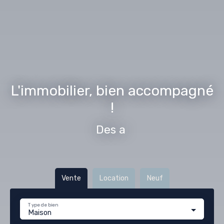
L'immobilier, bien accompagné
!
Des agences
|
Vente
Location
Neuf
Type de bien
Maison