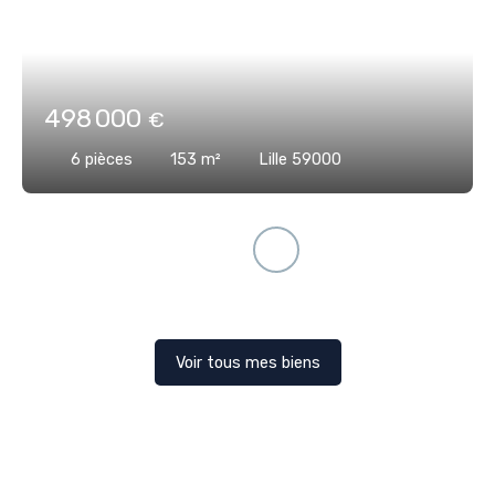
498 000
€
6
pièces
153
m²
Lille 59000
Voir tous mes biens